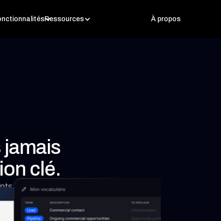
nctionnalités
Ressources
À propos
 jamais
ion clé.
nts : chaque
 en levier de