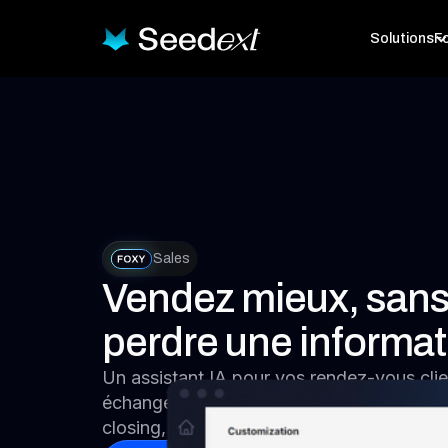
Solutions
Fo
Sales
Vendez mieux, sans
perdre une informat
Un assistant IA pour vos rendez-vous clie
échange est capté, structuré et transformé
closing, sans effort.