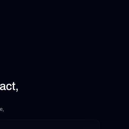
act,
e,