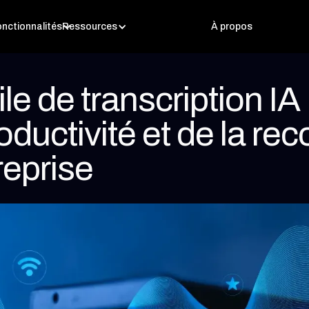
nctionnalités
Ressources
À propos
e de transcription IA 
roductivité et de la r
reprise