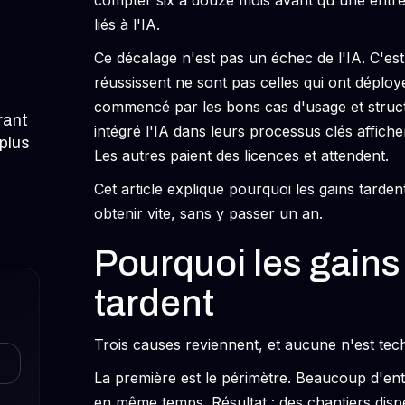
compter six à douze mois avant qu'une entrep
liés à l'IA.
Ce décalage n'est pas un échec de l'IA. C'es
réussissent ne sont pas celles qui ont déployé 
commencé par les bons cas d'usage et structu
rant
intégré l'IA dans leurs processus clés affich
 plus
Les autres paient des licences et attendent.
Cet article explique pourquoi les gains tard
obtenir vite, sans y passer un an.
Pourquoi les gains
tardent
Trois causes reviennent, et aucune n'est tec
La première est le périmètre. Beaucoup d'ent
en même temps. Résultat : des chantiers dis